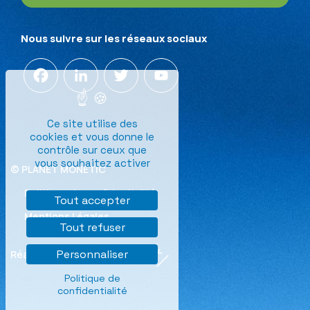
Nous suivre sur les réseaux sociaux
Facebook
LinkedIn
Twitter
YouTube
Channel
Ce site utilise des
cookies et vous donne le
contrôle sur ceux que
vous souhaitez activer
© PLANET MONETIC
Politique de confidentialité
Tout accepter
Mentions Légales
Tout refuser
Personnaliser
Réalisation
Politique de
confidentialité