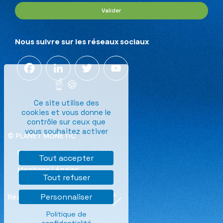
Valider
Nous suivre sur les réseaux sociaux
Facebook
LinkedIn
Twitter
YouTube
Channel
Ce site utilise des
cookies et vous donne le
contrôle sur ceux que
vous souhaitez activer
© PLANET MONETIC
Politique de confidentialité
Tout accepter
Mentions Légales
Tout refuser
Personnaliser
Réalisation
Politique de