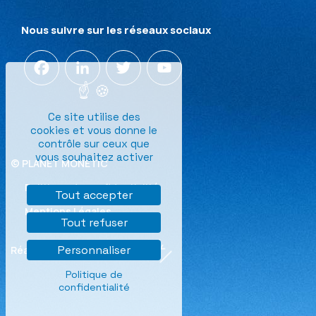
Nous suivre sur les réseaux sociaux
Facebook
LinkedIn
Twitter
YouTube
Channel
Ce site utilise des
cookies et vous donne le
contrôle sur ceux que
vous souhaitez activer
© PLANET MONETIC
Politique de confidentialité
Tout accepter
Mentions Légales
Tout refuser
Personnaliser
Réalisation
Politique de
confidentialité