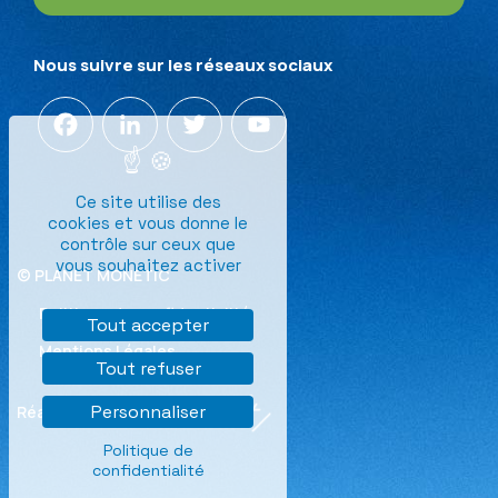
Nous suivre sur les réseaux sociaux
Facebook
LinkedIn
Twitter
YouTube
Channel
Ce site utilise des
cookies et vous donne le
contrôle sur ceux que
vous souhaitez activer
© PLANET MONETIC
Politique de confidentialité
Tout accepter
Mentions Légales
Tout refuser
Personnaliser
Réalisation
Politique de
confidentialité